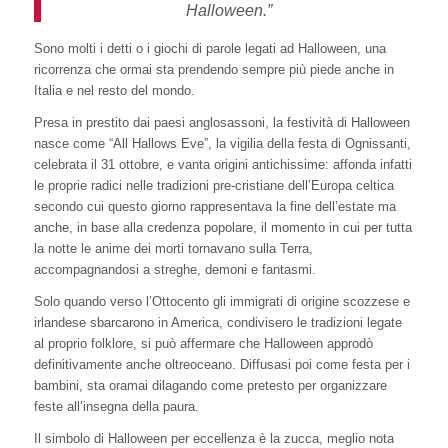
Halloween.”
Sono molti i detti o i giochi di parole legati ad Halloween, una
ricorrenza che ormai sta prendendo sempre più piede anche in
Italia e nel resto del mondo.
Presa in prestito dai paesi anglosassoni, la festività di Halloween
nasce come “All Hallows Eve”, la vigilia della festa di Ognissanti,
celebrata il 31 ottobre, e vanta origini antichissime: affonda infatti
le proprie radici nelle tradizioni pre-cristiane dell’Europa celtica
secondo cui questo giorno rappresentava la fine dell’estate ma
anche, in base alla credenza popolare, il momento in cui per tutta
la notte le anime dei morti tornavano sulla Terra,
accompagnandosi a streghe, demoni e fantasmi.
Solo quando verso l’Ottocento gli immigrati di origine scozzese e
irlandese sbarcarono in America, condivisero le tradizioni legate
al proprio folklore, si può affermare che Halloween approdò
definitivamente anche oltreoceano. Diffusasi poi come festa per i
bambini, sta oramai dilagando come pretesto per organizzare
feste all’insegna della paura.
Il simbolo di Halloween per eccellenza è la zucca, meglio nota