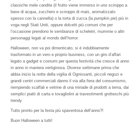
classiche mele candite (il frutto viene immerso in uno sciroppo a
base di acqua, zucchero e sciroppo di mais, aromatizzato
spesso con la cannella) o la torta di zucca (la
pumpkin pie
) più in
voga negli Stati Uniti, oppure dolcetti più comuni che per
l’occasione prendono le sembianze di scheletri, mummie o altri
personaggi legati al mondo dell’horror.
Halloween, non va poi dimenticato, si è indubbiamente
trasformato in un vero e proprio business, con un giro d’affari
legato a gadget e costumi per questa festività che cresce di anno
in anno in maniera vertiginosa. Diverse settimane prima che
abbia inizio la notte della vigilia di Ognissanti, piccoli negozi e
grandi centri commerciali danno il via alla fiera del consumismo,
riempiendo scaffali e vetrine di una miriade di prodotti a tema, dai
semplici piatti di carta e tovagliolini ai travestimenti grotteschi più
trendy.
Tutto pronto per la festa più spaventosa dell’anno?!
Buon Halloween a tutti!