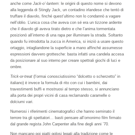
anche come
Jack-o’-lantern
: le origini di questo nome si devono
alla leggenda di Stingly Jack, un contadino irlandese che tentò di
truffare il diavolo, finché quest’ultimo non lo condannò a vagare
nell’oblio. L’unica cosa che aveva con sé era un tizzone ardente
che il diavolo gli aveva tirato dietro e che l’anima tormentata
posizionò all’interno di una rapa per illuminare la strada. Soltanto
quando fu introdotta la zucca in America, si iniziò a usare questo
ortaggio, intagliandone la superficie a mano affinché assumesse
espressioni davvero grottesche: basta infatti una candela accesa
da posizionare al suo interno per creare spettrali giochi di luci e
ombre.
Trick-or-treat
(l’ormai conosciutissimo “dolcetto o scherzetto” in
italiano) è invece la formula di rito con cui i bambini, dai
travestimenti buffi e mostruosi al tempo stesso, si annunciano
alla porta dei propri vicini di casa reclamando caramelle o
dolciumi vari.
Numerosi i riferimenti cinematografici che hanno seminato il
terrore tra gli spettatori… basti pensare all’omonimo film firmato
dal grande regista John Carpenter alla fine degli anni ’70.
Non mancano poi piatti golosi legati alla tradizione come le