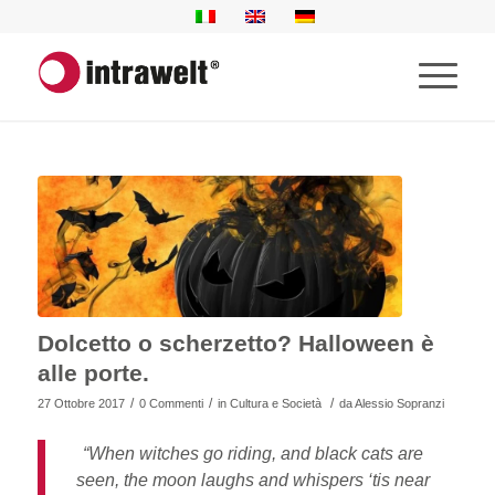
Dolcetto o scherzetto? Halloween è
alle porte.
/
/
/
27 Ottobre 2017
0 Commenti
in
Cultura e Società
da
Alessio Sopranzi
“When witches go riding, and black cats are
seen, the moon laughs and whispers ‘tis near