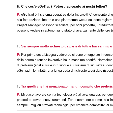
H: Che cos’è
eGeTrad
? Potresti spiegarlo ai nostri lettori?
P:
eGeTrad
è il sistema operativo della
Intrawelt
! Ci consente di g
alla fatturazione. Inoltre è una piattaforma web a cui sono registrat
Project Manager possono scegliere, per ogni progetto, il traduttore
possono vedere in autonomia lo stato di avanzamento delle loro tradu
H:
Sei sempre molto richiesto da parte di tutti e hai vari incari
P:
Per prima cosa bisogna vedere se ci sono emergenze in corso o pr
della normale routine lavorativa ha la massima priorità. Normalmen
di problemi (analisi sulle intrusioni e sui sistemi di sicurezza, con
eGeTrad
. Ho, infatti, una lunga coda di richieste a cui dare rispo
H:
Tra quelli che hai menzionato, hai un compito che preferisc
P:
Mi piace lavorare con la tecnologia più all’avanguardia, per que
prodotti o provare nuovi strumenti. Fortunatamente per me, alla
In
sempre i migliori ritrovati tecnologici per rimanere competitivi ai m