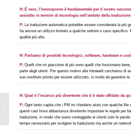
H:
È vero, l’innovazione è fondamentale per il nostro success
assistito in termini di tecnologia nell’ambito della traduzione
P:
La traduzione automatica potrebbe essere considerata la più gra
ha ancora un utilizzo limitato a qualche settore o caso specifico. P
qualità più alta.
H:
Parliamo di prodotti tecnologici, software, hardware e così 
P:
Quelli che mi piacciono di più sono quelli che funzionano bene
parte degli utenti. Per questo motivo alla
Intrawelt
cerchiamo di ave
suo sostituto pronto per essere utilizzato, in modo da garantire la 
H: Qual è l’incarico più divertente che ti è stato affidato da q
Intraview 1: le Project
P:
Ogni tanto capita che i PM mi chiedano aiuto con qualche file 
Manager Mery &
questi casi trovo abbastanza divertente impostare le regole per fa
Roberta
traduzione, in modo che siano conteggiate ai clienti solo le parole 
tempo necessario per svolgere la traduzione ma anche un notevole 