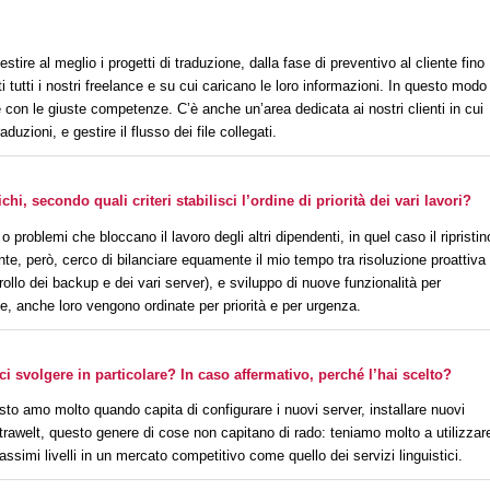
estire al meglio i progetti di traduzione, dalla fase di preventivo al cliente fino
i tutti i nostri freelance e su cui caricano le loro informazioni. In questo modo 
 con le giuste competenze. C’è anche un’area dedicata ai nostri clienti in cui
zioni, e gestire il flusso dei file collegati.
chi, secondo quali criteri stabilisci l’ordine di priorità dei vari lavori?
oblemi che bloccano il lavoro degli altri dipendenti, in quel caso il ripristin
te, però, cerco di bilanciare equamente il mio tempo tra risoluzione proattiva
trollo dei backup e dei vari server), e sviluppo di nuove funzionalità per
ste, anche loro vengono ordinate per priorità e per urgenza.
i svolgere in particolare? In caso affermativo, perché l’hai scelto?
sto amo molto quando capita di configurare i nuovi server, installare nuovi
trawelt
, questo genere di cose non capitano di rado: teniamo molto a utilizzar
assimi livelli in un mercato competitivo come quello dei servizi linguistici.