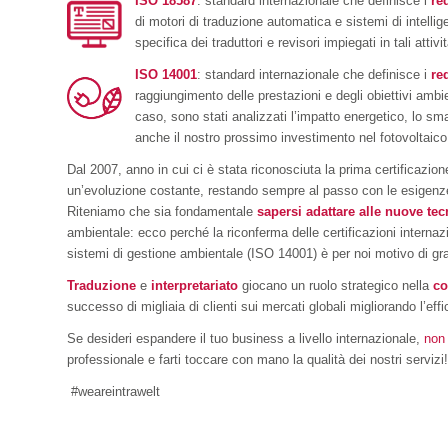
ISO 18587
: standard internazionale che definisce i
re
di motori di traduzione automatica e sistemi di intelli
specifica dei traduttori e revisori impiegati in tali attivi
ISO 14001
: standard internazionale che definisce i
re
raggiungimento delle prestazioni e degli obiettivi ambi
caso, sono stati analizzati l’impatto energetico, lo sma
anche il nostro prossimo investimento nel fotovoltaico
Dal 2007, anno in cui ci è stata riconosciuta la prima certificazion
un’evoluzione costante, restando sempre al passo con le esigenze dei
Riteniamo che sia fondamentale
sapersi adattare alle nuove te
ambientale: ecco perché la riconferma delle certificazioni internazi
sistemi di gestione ambientale (ISO 14001) è per noi motivo di gr
Traduzione
e
interpretariato
giocano un ruolo strategico nella
co
successo di migliaia di clienti sui mercati globali migliorando l’eff
Se desideri espandere il tuo business a livello internazionale,
non 
professionale e farti toccare con mano la qualità dei nostri servizi
#weareintrawelt