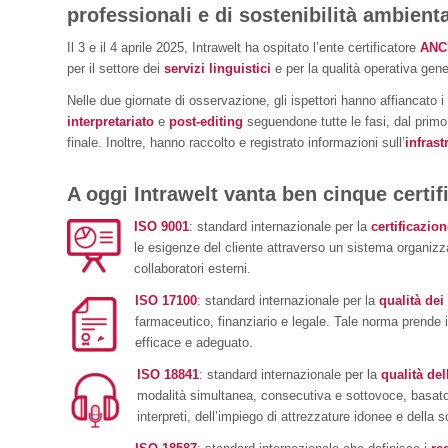
professionali e di sostenibilità ambient
Il 3 e il 4 aprile 2025, Intrawelt ha ospitato l’ente certificatore
ANC
per il settore dei
servizi linguistici
e per la qualità operativa gene
Nelle due giornate di osservazione, gli ispettori hanno affiancato i
interpretariato
e
post-editing
seguendone tutte le fasi, dal primo c
finale. Inoltre, hanno raccolto e registrato informazioni sull’
infrast
A oggi Intrawelt vanta ben cinque certif
ISO 9001
: standard internazionale per la
certificazion
le esigenze del cliente attraverso un sistema organizza
collaboratori esterni.
ISO 17100
: standard internazionale per la
qualità dei
farmaceutico, finanziario e legale. Tale norma prende i
efficace e adeguato.
ISO 18841
: standard internazionale per la
qualità del
modalità simultanea, consecutiva e sottovoce, basato 
interpreti, dell’impiego di attrezzature idonee e della 