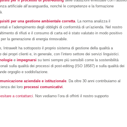
quisiti per il processo di post-editing
delle traduzioni effettuate con l’ausilio
genza artificiale all’avanguardia, nonché le competenze e la formazione
tà.
quisiti per una gestione ambientale corretta
. La norma analizza il
entali e l’adempimento degli obblighi di conformità di un’azienda. Nel nostro
ltimento di rifiuti e il consumo di carta ed è stato valutato in modo positivo
 per la generazione di energia rinnovabile.
e, Intrawelt ha sottoposto il proprio sistema di gestione della qualità a
 propri clienti e, in generale, con l’intero settore dei servizi linguistici.
cnologie
e
impegnarsi
su temi sempre più sensibili come la sostenibilità
onali sulla qualità dei processi di post-editing (ISO 18587) e sulla qualità dei
ande orgoglio e soddisfazione.
municazione aziendale e istituzionale
. Da oltre 30 anni contribuiamo al
icienza dei loro
processi comunicativi
.
esitare a contattarci
. Non vediamo l’ora di offrirti il nostro supporto
!