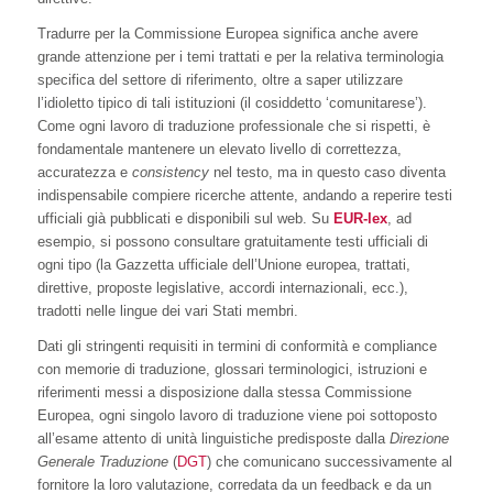
Tradurre per la Commissione Europea significa anche avere
grande attenzione per i temi trattati e per la relativa terminologia
specifica del settore di riferimento, oltre a saper utilizzare
l’idioletto tipico di tali istituzioni (il cosiddetto ‘comunitarese’).
Come ogni lavoro di traduzione professionale che si rispetti, è
fondamentale mantenere un elevato livello di correttezza,
accuratezza e
consistency
nel testo, ma in questo caso diventa
indispensabile compiere ricerche attente, andando a reperire testi
ufficiali già pubblicati e disponibili sul web. Su
EUR-lex
, ad
esempio, si possono consultare gratuitamente testi ufficiali di
ogni tipo (la Gazzetta ufficiale dell’Unione europea, trattati,
direttive, proposte legislative, accordi internazionali, ecc.),
tradotti nelle lingue dei vari Stati membri.
Dati gli stringenti requisiti in termini di conformità e compliance
con memorie di traduzione, glossari terminologici, istruzioni e
riferimenti messi a disposizione dalla stessa Commissione
Europea, ogni singolo lavoro di traduzione viene poi sottoposto
all’esame attento di unità linguistiche predisposte dalla
Direzione
Generale Traduzione
(
DGT
) che comunicano successivamente al
fornitore la loro valutazione, corredata da un feedback e da un